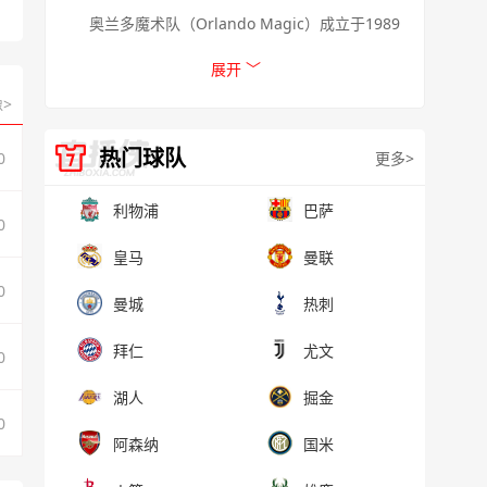
奥兰多魔术队（Orlando Magic）成立于1989
年并加盟NBA，是一支属于美国的佛罗里达州奥兰多
收起 ︿
展开 ﹀
为基地的NBA职业篮球队，是美国男篮职业联赛
>
（NBA）东部联盟东南部赛区的一部分。
热门球队
更多>
0
利物浦
巴萨
0
皇马
曼联
0
曼城
热刺
拜仁
尤文
0
湖人
掘金
0
阿森纳
国米