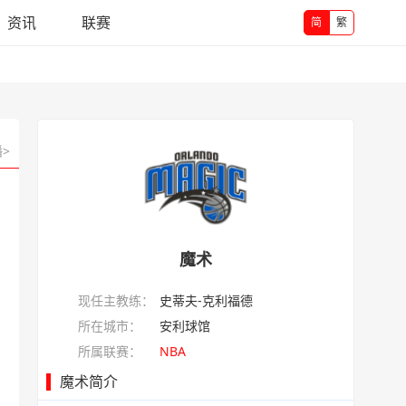
资讯
联赛
简
繁
>
魔术
现任主教练：
史蒂夫-克利福德
所在城市：
安利球馆
所属联赛：
NBA
魔术简介