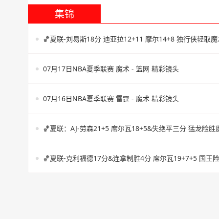
集锦
🏀夏联-刘易斯18分 迪亚拉12+11 摩尔14+8 独行侠轻取
07月17日NBA夏季联赛 魔术 - 篮网 精彩镜头
07月16日NBA夏季联赛 雷霆 - 魔术 精彩镜头
🏀夏联：AJ-劳森21+5 席尔瓦18+5&失绝平三分 猛龙险胜
🏀夏联-克利福德17分&连拿制胜4分 席尔瓦19+7+5 国王