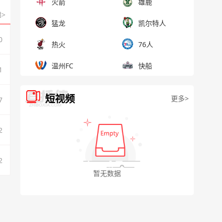
火箭
雄鹿
>
猛龙
凯尔特人
0
热火
76人
温州FC
快船
1
短视频
更多>
7
2
2