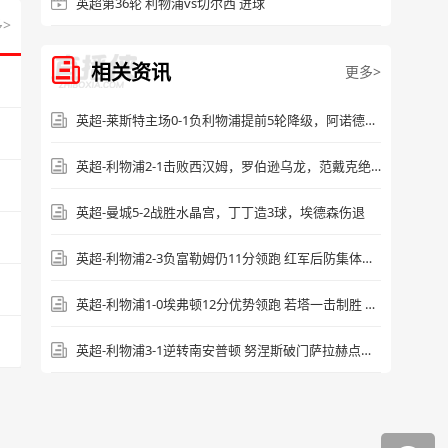
英超第36轮 利物浦vs切尔西 进球
>
相关资讯
更多>
英超-莱斯特主场0-1负利物浦提前5轮降级，阿诺德制胜
英超-利物浦2-1击败西汉姆，罗伯逊乌龙，范戴克绝杀
英超-曼城5-2战胜水晶宫，丁丁造3球，埃德森伤退
英超-利物浦2-3负富勒姆仍11分领跑 红军后防集体梦游
英超-利物浦1-0埃弗顿12分优势领跑 若塔一击制胜 贝托进球越位
英超-利物浦3-1逆转南安普顿 努涅斯破门萨拉赫点射双响