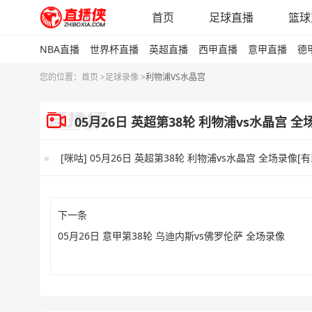
首页
足球直播
篮球
NBA直播
世界杯直播
英超直播
西甲直播
意甲直播
德
您的位置：
首页 >
足球录像
>
利物浦VS水晶宫
05月26日 英超第38轮 利物浦vs水晶宫 全
下一条
05月26日 意甲第38轮 乌迪内斯vs佛罗伦萨 全场录像