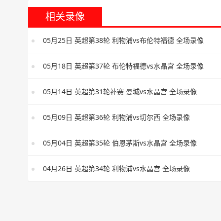
相关录像
05月25日 英超第38轮 利物浦vs布伦特福德 全场录像
05月18日 英超第37轮 布伦特福德vs水晶宫 全场录像
05月14日 英超第31轮补赛 曼城vs水晶宫 全场录像
05月09日 英超第36轮 利物浦vs切尔西 全场录像
05月04日 英超第35轮 伯恩茅斯vs水晶宫 全场录像
04月26日 英超第34轮 利物浦vs水晶宫 全场录像