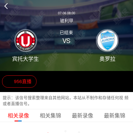

07-06 08:00
玻利甲
已结束
VS
宾托大学生
奥罗拉
956直播
提示：该信号搜索整理来自其他网站，本站从不制作和存储任何视 频
或者直播信号。
相关录像
相关集锦
最新录像
最新集锦