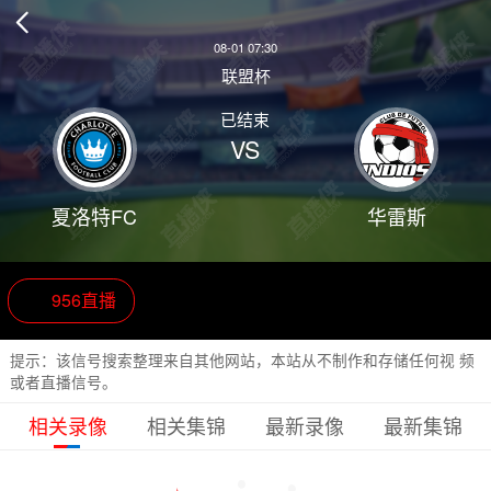

08-01 07:30
联盟杯
已结束
VS
夏洛特FC
华雷斯
956直播
提示：该信号搜索整理来自其他网站，本站从不制作和存储任何视 频
或者直播信号。
相关录像
相关集锦
最新录像
最新集锦