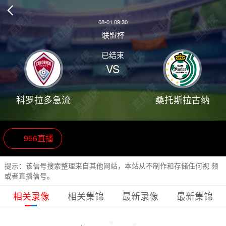

08-01 09:30
联盟杯
已结束
VS
科罗拉多急流
桑托斯拉古纳
956直播
提示：该信号搜索整理来自其他网站，本站从不制作和存储任何视 频
或者直播信号。
相关录像
相关集锦
最新录像
最新集锦