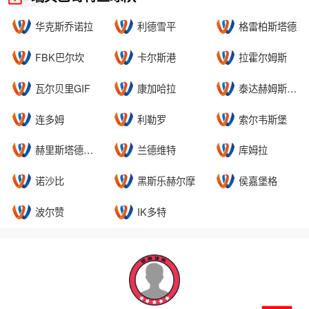
华克斯乔诺拉
利德雪平
格雷柏斯塔德
FBK巴尔坎
卡尔斯港
拉霍尔姆斯
瓦尔贝里GIF
康加哈拉
泰达赫姆斯高尔夫
连多姆
利勒罗
索尔韦斯堡
赫里斯塔德斯AIF
兰德维特
库姆拉
诺沙比
黑斯乐赫尔摩
侯嘉堡格
波尔赞
IK多特