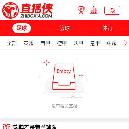
繁
篮球
体育
足球
全部
英超
西甲
德甲
法甲
意甲
中超
欧
没有相关直播
瑞典乙哥特兰球队