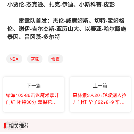
小贾伦-杰克逊、扎克-伊迪、小斯科蒂-皮彭
雷霆队首发：杰伦-威廉姆斯、切特-霍姆格
伦、谢伊-吉尔杰斯-亚历山大、以赛亚-哈尔滕施
泰因、吕冈茨-多尔特
NBA
灰熊
雷霆
下一篇
上一篇
绿军103-86击退魔术拿开
森林狼3人20+轻取湖人抢
门红 怀特30分 双探花合
开门红 华子22+8+9 东契
砍33分 班凯罗36+11
奇37+8
相关推荐