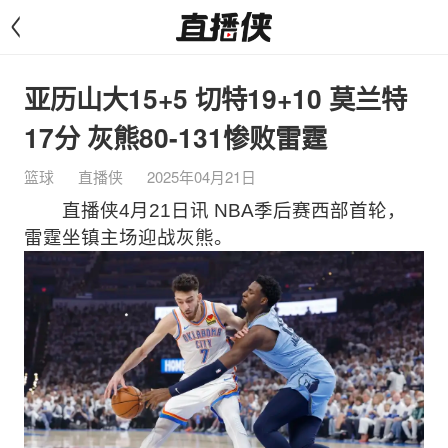
<
亚历山大15+5 切特19+10 莫兰特
17分 灰熊80-131惨败雷霆
篮球
直播侠
2025年04月21日
直播侠4月21日讯 NBA季后赛西部首轮，
雷霆坐镇主场迎战灰熊。