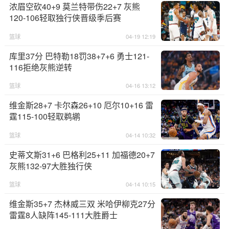
浓眉空砍40+9 莫兰特带伤22+7 灰熊
120-106轻取独行侠晋级季后赛
篮球
04-19 12:19
库里37分 巴特勒18罚38+7+6 勇士121-
116拒绝灰熊逆转
篮球
04-16 13:12
维金斯28+7 卡尔森26+10 厄尔10+16 雷
霆115-100轻取鹈鹕
篮球
04-14 10:32
史蒂文斯31+6 巴格利25+11 加福德20+7
灰熊132-97大胜独行侠
篮球
04-14 10:15
维金斯35+7 杰林威三双 米哈伊柳克27分
雷霆8人缺阵145-111大胜爵士