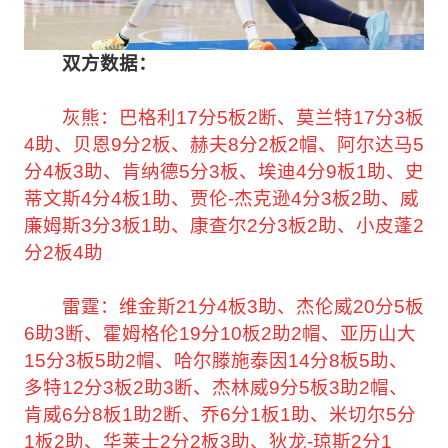
双方数据：
灰熊：巴格利17分5板2断、莫兰特17分3板
4助、贝恩9分2板、赫夫8分2板2帽、阿尔达马5
分4板3助、肯纳德5分3板、埃迪4分9板1助、史
蒂文斯4分4板1助、贾伦-杰克逊4分3板2助、威
廉姆斯3分3板1助、康查尔2分3板2助、小皮蓬2
分2板4助
雷霆：维金斯21分4板3助、杰伦威20分5板
6助3断、霍姆格伦19分10板2助2帽、亚历山大
15分3板5助2帽、哈尔滕施泰因14分8板5助、
多特12分3板2助3断、杰林威9分5板3助2帽、
肯威6分8板1助2断、乔6分1板1助、米切尔5分
1板2助、华莱士2分2板3助、狄龙-琼斯2分1