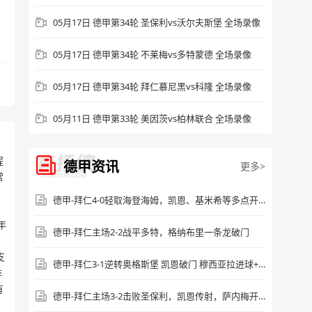
05月17日 德甲第34轮 圣保利vs沃尔夫斯堡 全场录像
05月17日 德甲第34轮 不莱梅vs多特蒙德 全场录像
05月17日 德甲第34轮 拜仁慕尼黑vs科隆 全场录像
05月11日 德甲第33轮 美因茨vs柏林联合 全场录像
程
德甲资讯
更多>
常
德甲-拜仁4-0轻取海登海姆，凯恩、基米希等多点开花
年
德甲-拜仁主场2-2战平多特，格纳布里一条龙破门
支
德甲-拜仁3-1逆转奥格斯堡 凯恩破门 穆西亚拉进球+伤退
季
有
德甲-拜仁主场3-2击败圣保利，凯恩传射，萨内梅开二度