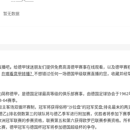
直播吧
，
给德甲球迷朋友们提供免费高清德甲赛事在线观看，以及德甲赛
？
在哪看意甲转播？
不想错过任何一场德国甲级联赛直播的您，收藏并经
ga)简称德甲，是德国足球最高等级的俱乐部赛事，由德国足球协会于1962
-64赛季。
主客场双循环赛制，冠军将获得俗称“沙拉盘”的冠军奖盘;排名最末的两
德乙);排名倒数第三的球队将与德乙季军进行附加赛，优胜者将参加下赛
欧洲冠军联赛的参赛资格，联赛第五和第六获得欧罗巴联赛参赛资格。所
比赛，德甲冠军与德国杯冠军将参加德国超级杯的争夺。