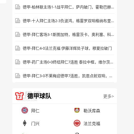
德甲-柏林联主场1-1战平拜仁，萨内破门，霍勒巴赫进球
德甲-十人拜仁主场2-3负波鸿，格雷罗双响格纳布里失点
德甲-拜仁客场3-1斯图加特，格雷茨卡、奥利塞、科曼建功
德甲-拜仁4-0法兰克福 伊藤洋辉处子球，穆夏拉破门
德甲-药厂主场0-0终结拜仁7连胜 泰拉中框，维尔茨失良机
德甲-拜仁3-0不莱梅迎德甲7连胜，凯恩点射双响，萨内建功
德甲球队
更多>
拜仁
勒沃库森
门兴
法兰克福