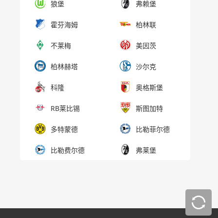
狼堡
弗赖堡
霍芬海姆
柏林联
不莱梅
美因茨
柏林赫塔
沙尔克
科隆
奥格斯堡
RB莱比锡
斯图加特
多特蒙德
比勒菲尔德
比勒费尔德
弗莱堡