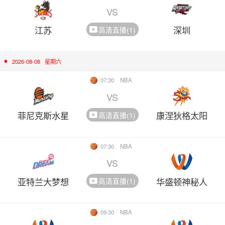
VS
江苏
深圳
高清直播(1)
2026-08-08
星期六
07:30
NBA
VS
菲尼克斯水星
康涅狄格太阳
高清直播(1)
07:30
NBA
VS
亚特兰大梦想
华盛顿神秘人
高清直播(1)
09:30
NBA