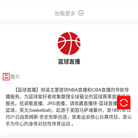
加载更多
篮球直播
简介
【篮球直播】频道主要提供NBA直播和CBA直播的导航导
播服务。为篮球爱好者收集整理全球最全的篮球赛事直播导航
服务。低调看直播、JRS直播，请收藏直播侠-篮球直播页面。
篮球，英文(basketball)，起源于美国马萨诸塞州，是1891年12
月21日由詹姆斯·奈史密斯创造，是奥运会核心比赛项目，是以
手为中心的身体对抗性体育运动 。