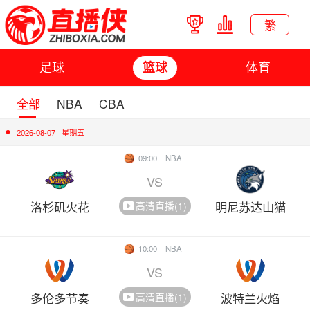
繁
足球
体育
篮球
全部
NBA
CBA
2026-08-07
星期五
09:00
NBA
VS
洛杉矶火花
明尼苏达山猫
高清直播(1)
10:00
NBA
VS
多伦多节奏
波特兰火焰
高清直播(1)