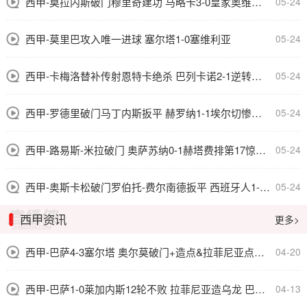
西甲-莫拉内斯破门穆里奇建功 马略卡3-0皇家奥维耶多仍遭降级
05-24
西甲-莫里巴攻入唯一进球 塞尔塔1-0塞维利亚
05-24
西甲-卡梅洛替补传射恩特卡绝杀 巴列卡诺2-1逆转阿拉维斯
05-24
西甲-罗德里破门马丁内斯扳平 赫罗纳1-1埃尔切惨遭降级
05-24
西甲-路易斯-米拉破门 奥萨苏纳0-1赫塔费排第17惊险保级
05-24
西甲-奥斯卡松破门罗伯托-费尔南德扳平 西班牙人1-1皇家社会
05-24
西甲资讯
更多>
西甲-巴萨4-3塞尔塔 奥尔莫破门+造点&拉菲尼亚点射绝杀
04-20
西甲-巴萨1-0莱加内斯12轮不败 拉菲尼亚造乌龙 巴尔德伤退
04-13