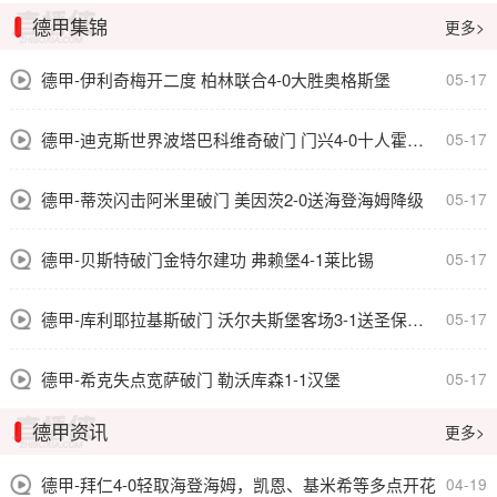
德甲集锦
更多>
德甲-伊利奇梅开二度 柏林联合4-0大胜奥格斯堡
05-17
德甲-迪克斯世界波塔巴科维奇破门 门兴4-0十人霍芬海姆
05-17
德甲-蒂茨闪击阿米里破门 美因茨2-0送海登海姆降级
05-17
德甲-贝斯特破门金特尔建功 弗赖堡4-1莱比锡
05-17
德甲-库利耶拉基斯破门 沃尔夫斯堡客场3-1送圣保利降级
05-17
德甲-希克失点宽萨破门 勒沃库森1-1汉堡
05-17
德甲资讯
更多>
德甲-拜仁4-0轻取海登海姆，凯恩、基米希等多点开花
04-19