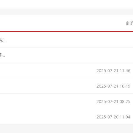
更多
NBA杯🏀雷霆全员得分49分大胜太阳进4强 鸭梨三节28+8 切特24+8
🏀76人击败魔术取3连胜 马克西43+8 埃奇库姆26+7 恩比德休战
2025-07-21 11:46
2025-07-21 10:19
2025-07-21 08:25
2025-07-20 11:04