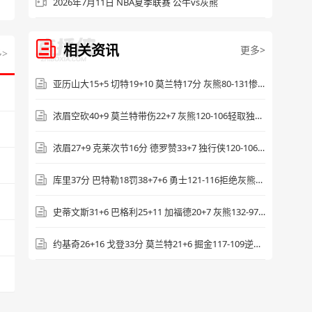
2026年7月11日 NBA夏季联赛 公牛vs灰熊
相关资讯
更多>
>
亚历山大15+5 切特19+10 莫兰特17分 灰熊80-131惨败雷霆
浓眉空砍40+9 莫兰特带伤22+7 灰熊120-106轻取独行侠晋级季后赛
浓眉27+9 克莱次节16分 德罗赞33+7 独行侠120-106淘汰国王
库里37分 巴特勒18罚38+7+6 勇士121-116拒绝灰熊逆转
史蒂文斯31+6 巴格利25+11 加福德20+7 灰熊132-97大胜独行侠
约基奇26+16 戈登33分 莫兰特21+6 掘金117-109逆转灰熊守住第四