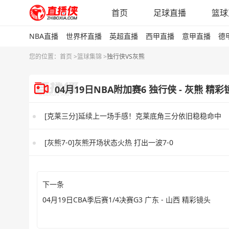
首页
足球直播
篮球
NBA直播
世界杯直播
英超直播
西甲直播
意甲直播
德
您的位置：
首页 >
篮球集锦
>
独行侠VS灰熊
04月19日NBA附加赛6 独行侠 - 灰熊 精彩
[克莱三分]延续上一场手感！克莱底角三分依旧稳稳命中
[灰熊7-0]灰熊开场状态火热 打出一波7-0
下一条
04月19日CBA季后赛1/4决赛G3 广东 - 山西 精彩镜头