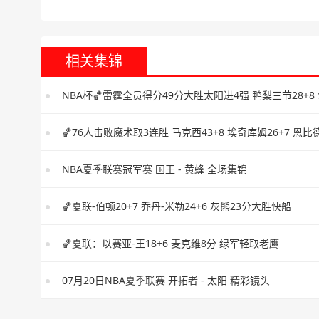
相关集锦
NBA夏季联赛冠军赛 国王 - 黄蜂 全场集锦
🏀夏联-伯顿20+7 乔丹-米勒24+6 灰熊23分大胜快船
🏀夏联：以赛亚-王18+6 麦克维8分 绿军轻取老鹰
07月20日NBA夏季联赛 开拓者 - 太阳 精彩镜头