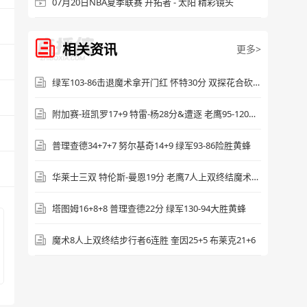
07月20日NBA夏季联赛 开拓者 - 太阳 精彩镜头
相关资讯
更多>
绿军103-86击退魔术拿开门红 怀特30分 双探花合砍33分 班凯罗36+11
附加赛-班凯罗17+9 特雷-杨28分&遭逐 老鹰95-120不敌魔术
普理查德34+7+7 努尔基奇14+9 绿军93-86险胜黄蜂
华莱士三双 特伦斯-曼恩19分 老鹰7人上双终结魔术5连胜
塔图姆16+8+8 普理查德22分 绿军130-94大胜黄蜂
魔术8人上双终结步行者6连胜 奎因25+5 布莱克21+6