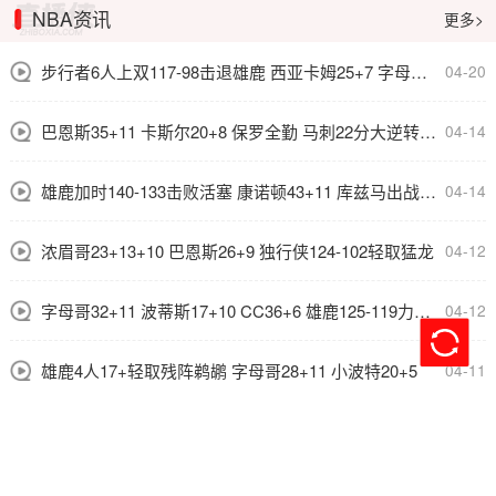
NBA资讯
更多>
步行者6人上双117-98击退雄鹿 西亚卡姆25+7 字母哥36+12
04-20
巴恩斯35+11 卡斯尔20+8 保罗全勤 马刺22分大逆转猛龙
04-14
雄鹿加时140-133击败活塞 康诺顿43+11 库兹马出战一节22分
04-14
浓眉哥23+13+10 巴恩斯26+9 独行侠124-102轻取猛龙
04-12
字母哥32+11 波蒂斯17+10 CC36+6 雄鹿125-119力克活塞
04-12
雄鹿4人17+轻取残阵鹈鹕 字母哥28+11 小波特20+5
04-11