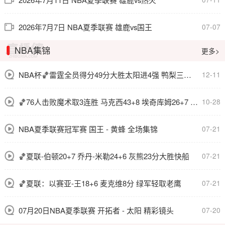
2026年7月7日 NBA夏季联赛 雄鹿vs国王
07-07
NBA集锦
更多>
NBA杯🏀雷霆全员得分49分大胜太阳进4强 鸭梨三节28+8 切特24+8
12-11
🏀76人击败魔术取3连胜 马克西43+8 埃奇库姆26+7 恩比德休战
10-28
NBA夏季联赛冠军赛 国王 - 黄蜂 全场集锦
07-21
🏀夏联-伯顿20+7 乔丹-米勒24+6 灰熊23分大胜快船
07-21
🏀夏联：以赛亚-王18+6 麦克维8分 绿军轻取老鹰
07-21
07月20日NBA夏季联赛 开拓者 - 太阳 精彩镜头
07-20