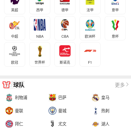
英超
西甲
德甲
法甲
意甲
中超
NBA
CBA
欧洲杯
意杯
欧冠
世界杯
斯诺克
F1
球队
更多
利物浦
巴萨
皇马
曼联
曼城
热刺
拜仁
尤文
湖人