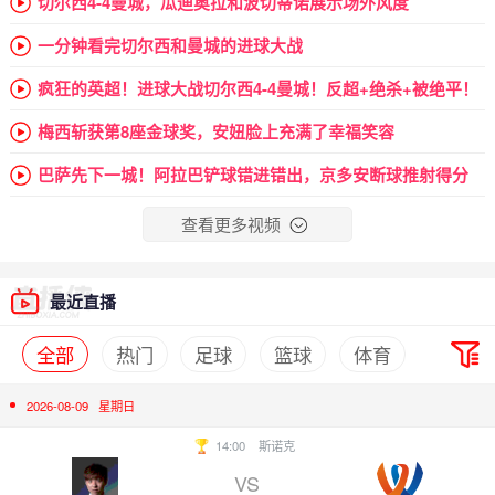
切尔西4-4曼城，瓜迪奥拉和波切蒂诺展示场外风度
一分钟看完切尔西和曼城的进球大战
疯狂的英超！进球大战切尔西4-4曼城！反超+绝杀+被绝平！
梅西斩获第8座金球奖，安妞脸上充满了幸福笑容
巴萨先下一城！阿拉巴铲球错进错出，京多安断球推射得分
查看更多视频
最近直播
全部
热门
足球
篮球
体育
2026-08-09
星期日
14:00
斯诺克
VS