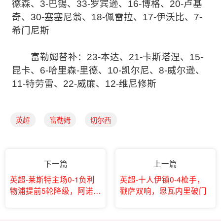
德森、3-巴锡、33-罗宾逊、16-博格、20-卢基
奇、30-塞塞尼翁、18-佩雷拉、17-伊沃比、7-
希门尼斯
富勒姆替补：23-本达、21-卡斯塔涅、15-
昆卡、6-哈里森-里德、10-凯尔尼、8-威尔逊、
11-特劳雷、22-威廉、12-维尼修斯
英超
富勒姆
切尔西
下一篇
上一篇
英超-莱斯特主场0-1负利
英超-十人伊镇0-4枪手，
物浦提前5轮降级，阿诺德
戳萨双响，恩瓦内里破门
制胜