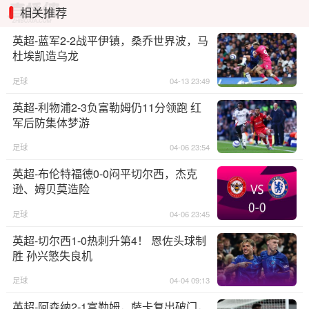
相关推荐
英超-蓝军2-2战平伊镇，桑乔世界波，马
杜埃凯造乌龙
足球
04-13 23:49
英超-利物浦2-3负富勒姆仍11分领跑 红
军后防集体梦游
足球
04-06 23:54
英超-布伦特福德0-0闷平切尔西，杰克
逊、姆贝莫造险
足球
04-06 23:45
英超-切尔西1-0热刺升第4！ 恩佐头球制
胜 孙兴慜失良机
足球
04-04 09:13
英超-阿森纳2-1富勒姆，萨卡复出破门，