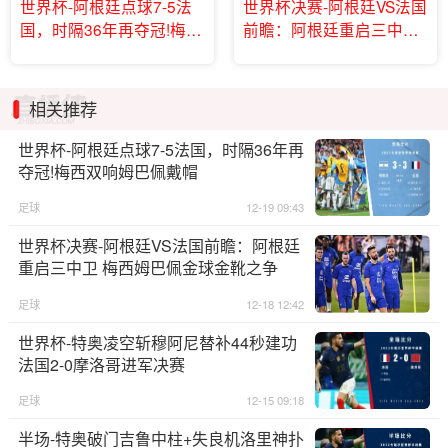
世界杯-阿根廷点球7-5法
世界杯决赛-阿根廷VS法国
国，时隔36年再夺冠!梅西
前瞻：阿根廷重启三中卫
双响姆巴佩戴帽
梅西姆巴佩金球金靴之争
相关推荐
世界杯-阿根廷点球7-5法国，时隔36年再
夺冠!梅西双响姆巴佩戴帽
足球
12-19 09:43
世界杯决赛-阿根廷VS法国前瞻：阿根廷
重启三中卫 梅西姆巴佩金球金靴之争
足球
12-18 12:42
世界杯-特奥凌空斩穆阿尼替补44秒建功
法国2-0摩洛哥进军决赛
足球
12-15 09:18
半场-特奥破门吉鲁中柱+失良机洛里神扑