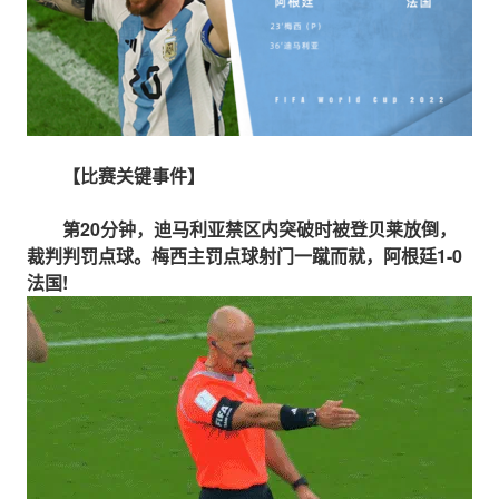
【比赛关键事件】
第20分钟，迪马利亚禁区内突破时被登贝莱放倒，
裁判判罚点球。梅西主罚点球射门一蹴而就，阿根廷1-0
法国!