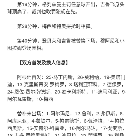
第19分钟，格列兹曼主罚任意球开出，吉鲁飞身头
球顶高了，裁判也吹罚犯规在先。
第28分钟，梅西和特奥拼抢时相撞。
第40分钟，登贝莱和吉鲁被替换下场，穆阿尼和小
图拉姆登场亮相。
【双方首发及换人信息】
阿根廷首发：23-马丁内斯，26-莫利纳，19-奥塔门
迪，13-克里斯蒂安-罗梅罗，3-塔利亚菲科，7-德保罗，
24-恩佐-费尔南德斯，20-麦卡利斯特，11-迪马利亚，9-
阿尔瓦雷斯，10-梅西
替补未出场：1-阿尔玛尼，12-鲁利，2-弗伊斯，8-
阿库尼亚，4-蒙铁尔，5-帕雷德斯，6-佩泽拉，14-帕拉
西奥斯，15-安赫尔-科雷亚，16-阿尔马达，17-戈麦斯，
18-圭多-罗德里格斯，21-迪巴拉，22-劳塔罗，25-利桑