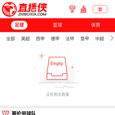
繁
篮球
体育
足球
全部
英超
西甲
德甲
法甲
意甲
中超
欧
没有相关直播
哥伦甲球队