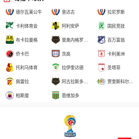
德尔瓦莱公牛
意达古
拉尼罗斯
卡利体育会
阿利安萨
国民竞技
布卡拉曼格
里奥内格罗老鹰
百万富翁
侨卡巴
茨高
卡利美洲
托利马体育
拉伊奎达德
圣塔菲
佩雷拉
阿古拉斯多拉达斯
贾奎斯科尔多巴
柏斯度
恩维加多