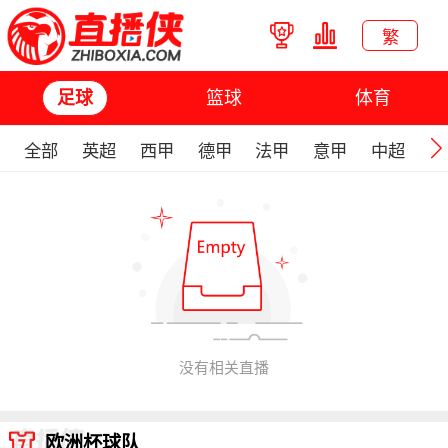
繁
篮球
体育
足球
全部
英超
西甲
德甲
法甲
意甲
中超
欧
没有相关直播
欧洲杯球队