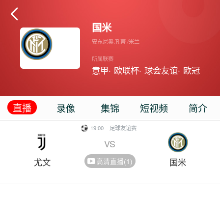

国米
安东尼奥.孔蒂
/
米兰
所属联赛
意甲
欧联杯
球会友谊
欧冠
、
、
、
直播
录像
集锦
短视频
简介
19:00
足球友谊赛
VS
尤文
国米
高清直播(1)