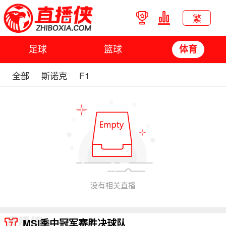
繁
足球
篮球
体育
全部
斯诺克
F1
没有相关直播
MSI季中冠军赛胜决球队