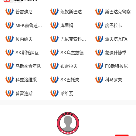
普雷迪尼
般奴斯巴达
斯巴达克警察
MFK赫鲁迪姆B队
库里姆
度巴拉卡
贝内绍夫
巴尼克索科洛夫
波夫塔瓦FA
SK斯托纳瓦
SK乌杰兹德普拉哈
蒙迪什捷季
乌斯季青年队
布雷拉夫
FC斯特拉尼
科兹洛维采
SK巴托夫
科马罗夫
普雷迪斯
哈维瓦