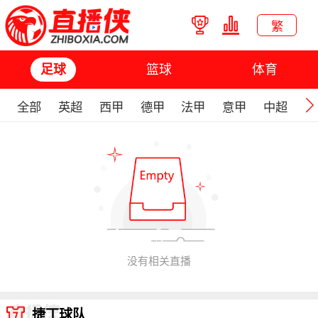
繁
篮球
体育
足球
全部
英超
西甲
德甲
法甲
意甲
中超
欧
没有相关直播
捷丁球队