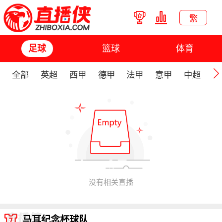
繁
篮球
体育
足球
全部
英超
西甲
德甲
法甲
意甲
中超
欧
没有相关直播
马耳纪念杯球队