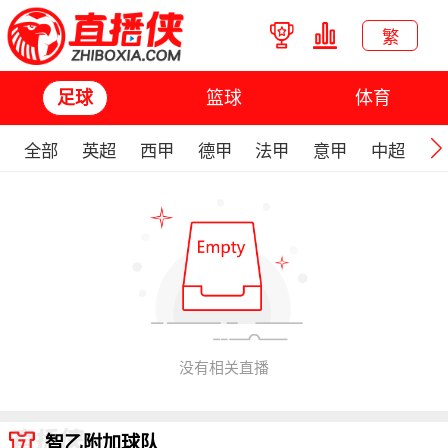
繁
篮球
体育
足球
全部
英超
西甲
德甲
法甲
意甲
中超
欧
没有相关直播
智乙附加球队